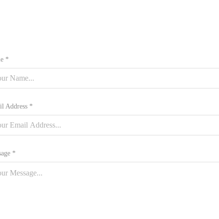
e *
l Address *
age *